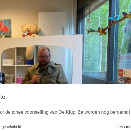
te
r Almelo krijgt de SlingerAward
or de toneelvoorstelling van De Klup. Ze worden nog beroemd!
Algemeen
voor
itgeschakeld
Lees me