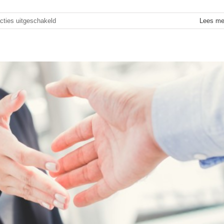
voor
cties uitgeschakeld
Lees me
De
Slinger
Almelo,
we
zijn
er
weer!