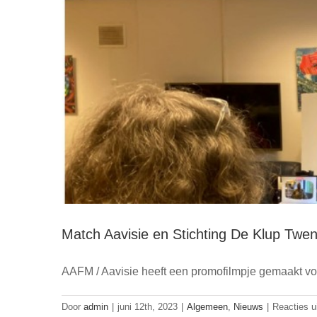
Match Aavisie en Stichting De Klup Twen
Vrouwen van en voo
AAFM / Aavisie heeft een promofilmpje gemaakt vo
Door
admin
|
juni 12th, 2023
|
Algemeen
,
Nieuws
|
Reacties u