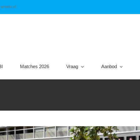
almelo.nl
BI
Matches 2026
Vraag
Aanbod
Almelo, we zijn er weer!
Algemeen
Nieuws