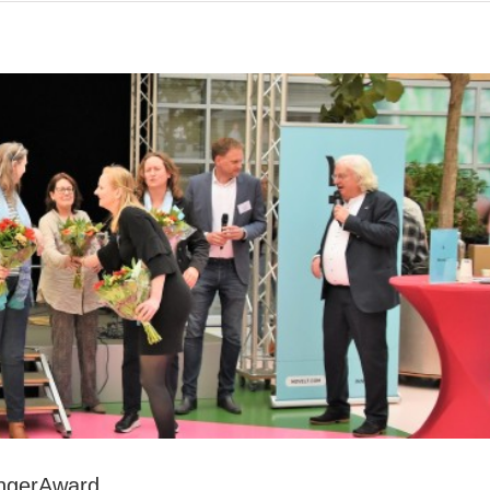
Match
Aavisie
en
Stichting
De
Klup
Twente
ingerAward