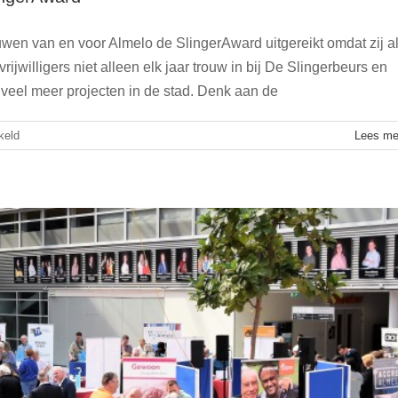
en van en voor Almelo de SlingerAward uitgereikt omdat zij a
vrijwilligers niet alleen elk jaar trouw in bij De Slingerbeurs en
gerbeurs Almelo 2023
j veel meer projecten in de stad. Denk aan de
Algemeen
Nieuws
voor
keld
Lees me
Vrouwen
van
en
voor
Almelo
krijgt
de
SlingerAward