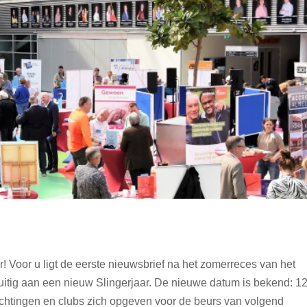
 Voor u ligt de eerste nieuwsbrief na het zomerreces van het
uitig aan een nieuw Slingerjaar. De nieuwe datum is bekend: 1
foto’s van matches
ichtingen en clubs zich opgeven voor de beurs van volgend
Algemeen
Nieuws