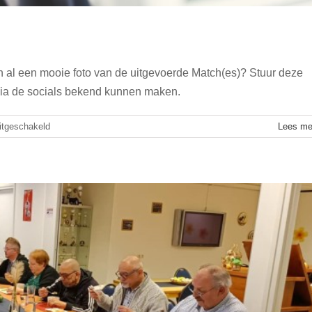
al een mooie foto van de uitgevoerde Match(es)? Stuur deze
rlijk 3-gangen menu
 via de socials bekend kunnen maken.
Algemeen
voor
itgeschakeld
Lees me
Mooie
foto’s
van
matches