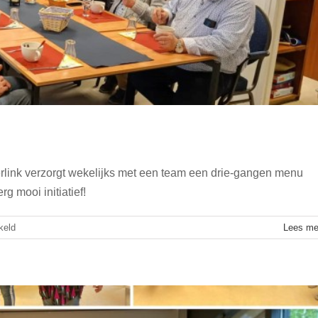
rlink verzorgt wekelijks met een team een drie-gangen menu
en Stichting De Klup Twente
 mooi initiatief!
Algemeen
Nieuws
voor
keld
Lees me
Een
heerlijk
3-
gangen
menu