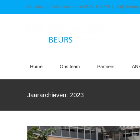
Ga
Maandag telefonisch bereikbaar! 0546 - 814 850
|
info@deslinger
naar
inhoud
Home
Ons team
Partners
AN
De Slinger 
Jaararchieven:
2023