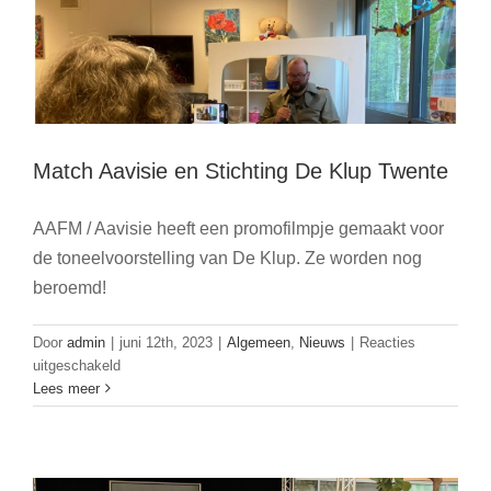
Match Aavisie en Stichting De Klup Twente
AAFM / Aavisie heeft een promofilmpje gemaakt voor
de toneelvoorstelling van De Klup. Ze worden nog
beroemd!
Door
admin
|
juni 12th, 2023
|
Algemeen
,
Nieuws
|
Reacties
voor
uitgeschakeld
Vrouwen van en voor Almelo krijgt de
Match
Lees meer
Aavisie
SlingerAward
en
Algemeen
Stichting
De