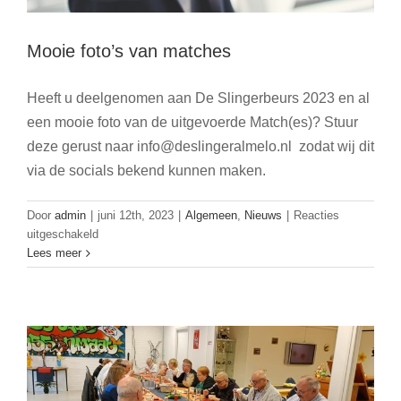
Mooie foto’s van matches
Heeft u deelgenomen aan De Slingerbeurs 2023 en al
een mooie foto van de uitgevoerde Match(es)? Stuur
deze gerust naar info@deslingeralmelo.nl zodat wij dit
via de socials bekend kunnen maken.
Door
admin
|
juni 12th, 2023
|
Algemeen
,
Nieuws
|
Reacties
voor
uitgeschakeld
Mooie
Lees meer
Een heerlijk 3-gangen menu
foto’s
van
Algemeen
matches