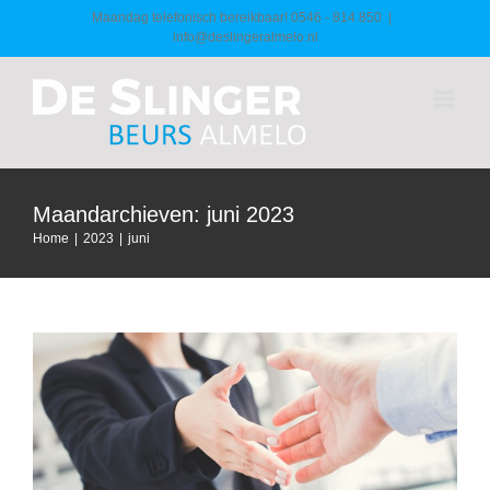
Ga
Maandag telefonisch bereikbaar! 0546 - 814 850
|
info@deslingeralmelo.nl
naar
inhoud
Maandarchieven:
juni 2023
Home
|
2023
|
juni
Mooie foto’s van matches
Algemeen
Nieuws