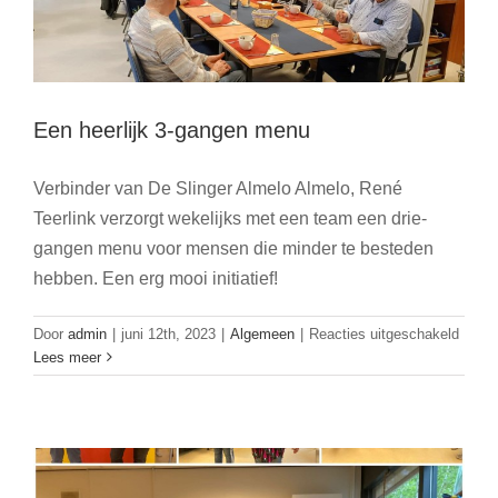
Een heerlijk 3-gangen menu
Verbinder van De Slinger Almelo Almelo, René
Teerlink verzorgt wekelijks met een team een drie-
gangen menu voor mensen die minder te besteden
hebben. Een erg mooi initiatief!
voor
Door
admin
|
juni 12th, 2023
|
Algemeen
|
Reacties uitgeschakeld
Match Aavisie en Stichting De Klup
Een
Lees meer
heerlij
Twente
3-
Algemeen
Nieuws
gange
menu