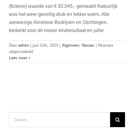
(fictieve) waarde van € 92.045,- gemaakt! Natuurlijk
was het weer gezellig druk en lekker warm. Alle
aanwezige Almelose Bedrijven en Stichtingen,
bedankt voor dit mooie eindresultaat en jullie
Door
admin
|
juni 12th, 2023
|
Algemeen
,
Nieuws
|
Reacties
voor
uitgeschakeld
De
Lees meer
Slingerbeurs
Almelo
2023
Zoeken
naar: