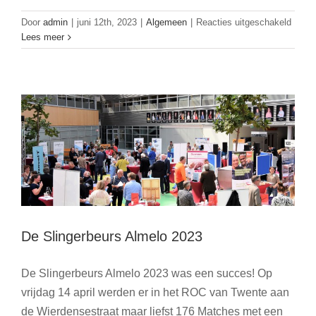
voor
Door
admin
|
juni 12th, 2023
|
Algemeen
|
Reacties uitgeschakeld
Vrouw
Lees meer
De Slingerbeurs Almelo 2023
van
en
Algemeen
Nieuws
voor
Almel
krijgt
de
Sling
De Slingerbeurs Almelo 2023
De Slingerbeurs Almelo 2023 was een succes! Op
vrijdag 14 april werden er in het ROC van Twente aan
de Wierdensestraat maar liefst 176 Matches met een