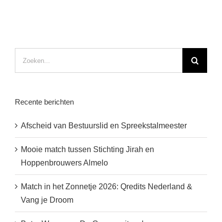
er
weer!
Zoeken
naar:
Recente berichten
Afscheid van Bestuurslid en Spreekstalmeester
Mooie match tussen Stichting Jirah en
Hoppenbrouwers Almelo
Match in het Zonnetje 2026: Qredits Nederland &
Vang je Droom