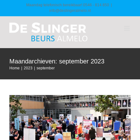
Ga
Maandag telefonisch bereikbaar! 0546 - 814 850
|
info@deslingeralmelo.nl
naar
inhoud
Maandarchieven:
september 2023
Home
|
2023
|
september
De Slinger Almelo, we zijn er weer!
Algemeen
Nieuws