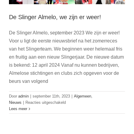
De Slinger Almelo, we zijn er weer!
De Slinger Almelo, september 2023 We zijn er weer!
Voor u ligt de eerste nieuwsbrief na het zomerreces
van het Slingerteam. We beginnen weer helemaal fris
en fruitig aan een nieuw Slingerjaar. De nieuwe datum
is bekend: 12 april 2024 Vanaf nu kunnen bedrijven,
Almelose stichtingen en clubs zich opgeven voor de
beurs van volgend
Door
admin
|
september 11th, 2023
|
Algemeen
,
voor
Nieuws
|
Reacties uitgeschakeld
De
Lees meer
Slinger
Almelo,
we
zijn