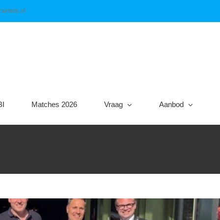
almelo.nl
BI
Matches 2026
Vraag
Aanbod
rty steunt De Slingerbeurs Almelo
Algemeen
Nieuws