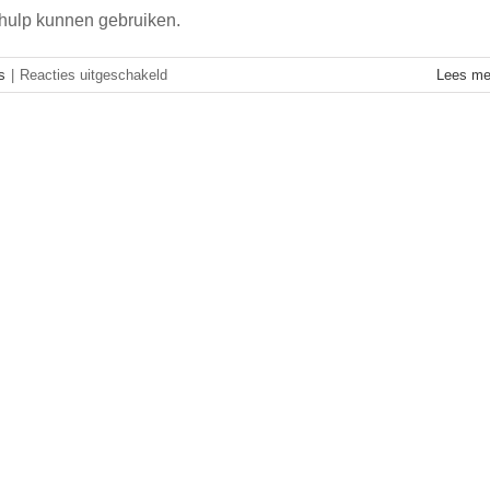
) hulp kunnen gebruiken.
voor
s
|
Reacties uitgeschakeld
Lees me
De
Almelose
Haringparty
steunt
De
Slingerbeurs
Almelo