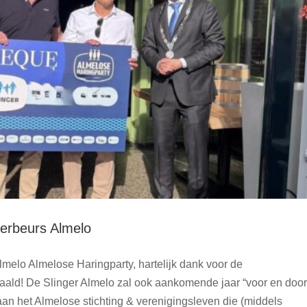
gerbeurs Almelo
melo Almelose Haringparty, hartelijk dank voor de
aald! De Slinger Almelo zal ook aankomende jaar “voor en door
n het Almelose stichting & verenigingsleven die (middels