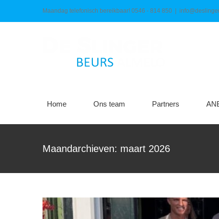
Ga
Maandag telefonisch bereikbaar! 0546 - 814 850
|
info@deslinger
naar
inhoud
Home
Ons team
Partners
AN
De Almelose Haringpa
Maandarchieven:
maart 2026