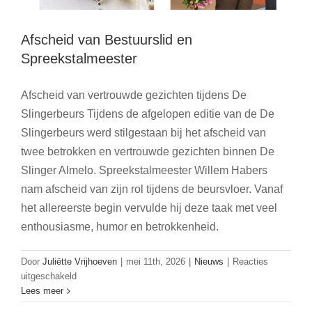
Afscheid van Bestuurslid en
Spreekstalmeester
Afscheid van vertrouwde gezichten tijdens De
Slingerbeurs Tijdens de afgelopen editie van de De
Slingerbeurs werd stilgestaan bij het afscheid van
twee betrokken en vertrouwde gezichten binnen De
Slinger Almelo. Spreekstalmeester Willem Habers
nam afscheid van zijn rol tijdens de beursvloer. Vanaf
het allereerste begin vervulde hij deze taak met veel
enthousiasme, humor en betrokkenheid.
Door
Juliëtte Vrijhoeven
|
mei 11th, 2026
|
Nieuws
|
Reacties
voor
uitgeschakeld
Mooie match tussen Stichting Jirah en
Afscheid
Lees meer
van
Hoppenbrouwers Almelo