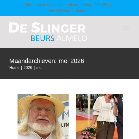
Ga
Maandag telefonisch bereikbaar! 0546 - 814 850
|
info@deslingeralmelo.nl
naar
inhoud
Maandarchieven:
mei 2026
Afscheid van Bestuurslid en
Home
|
2026
|
mei
Spreekstalmeester
Nieuws