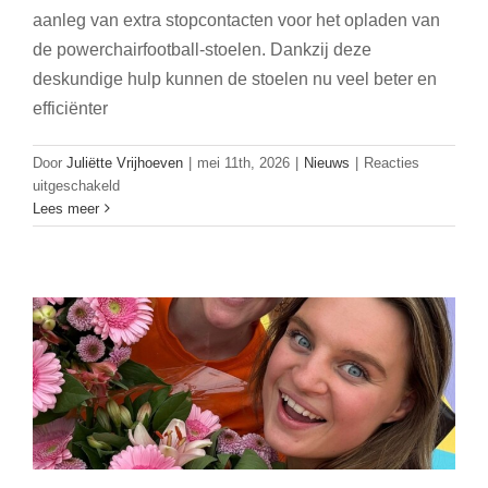
aanleg van extra stopcontacten voor het opladen van
de powerchairfootball-stoelen. Dankzij deze
deskundige hulp kunnen de stoelen nu veel beter en
efficiënter
Door
Juliëtte Vrijhoeven
|
mei 11th, 2026
|
Nieuws
|
Reacties
voor
uitgeschakeld
Match in het Zonnetje 2026: Qredits
Mooie
Lees meer
match
Nederland & Vang je Droom
tussen
Nieuws
Stichting
Jirah
en
Hoppenbrouwers
Almelo