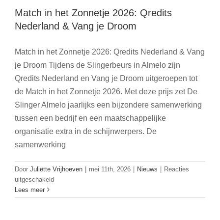
Match in het Zonnetje 2026: Qredits
Nederland & Vang je Droom
Match in het Zonnetje 2026: Qredits Nederland & Vang
je Droom Tijdens de Slingerbeurs in Almelo zijn
Qredits Nederland en Vang je Droom uitgeroepen tot
de Match in het Zonnetje 2026. Met deze prijs zet De
Slinger Almelo jaarlijks een bijzondere samenwerking
tussen een bedrijf en een maatschappelijke
organisatie extra in de schijnwerpers. De
samenwerking
Door
Juliëtte Vrijhoeven
|
mei 11th, 2026
|
Nieuws
|
Reacties
voor
uitgeschakeld
Beter Wonen en De Gravenruiters
Match
Lees meer
in
bouwen samen aan mooie oplossing
het
Algemeen
Nieuws